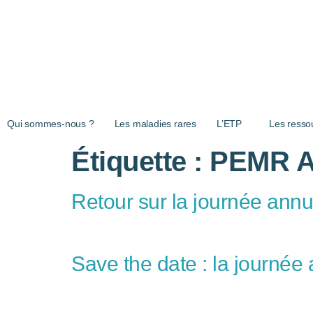
Aller au contenu principal
Qui sommes-nous ?
Les maladies rares
L’ETP
Les resso
Étiquette :
PEMR 
Retour sur la journée an
Save the date : la journé