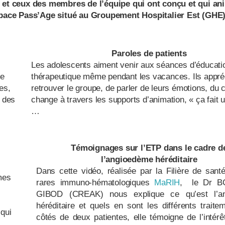
et ceux des membres de l’équipe qui ont conçu et qui an
pace Pass’Age situé au Groupement Hospitalier Est (GHE)
Paroles de patients
Les adolescents aiment venir aux séances d’éducati
de
thérapeutique même pendant les vacances. Ils appré
es,
retrouver le groupe, de parler de leurs émotions, du 
r des
change à travers les supports d’animation, « ça fait u
…
Témoignages sur l’ETP dans le cadre d
l’angioedème
héréditaire
Dans cette vidéo, réalisée par la Filière de sant
mes
rares immuno-hématologiques
MaRIH
, le Dr 
GIBOD (CREAK) nous explique ce qu’est l’a
héréditaire et quels en sont les différents trait
 qui
côtés de deux patientes, elle témoigne de l’intérê