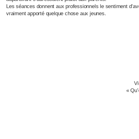
Les séances donnent aux professionnels le sentiment d’av
vraiment apporté quelque chose aux jeunes.
L
Vi
« Qu’est-ce que l’éducat
Association
Vi
« Qu’