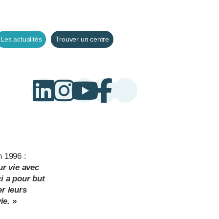
Les actualités
Trouver un centre
n 1996 :
ur vie avec
i a pour but
er leurs
ie. »