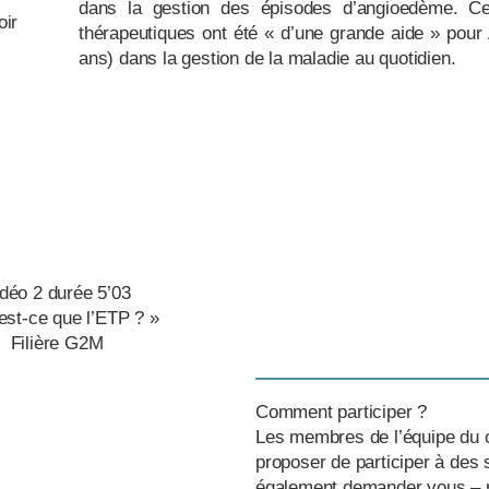
dans la gestion des épisodes d’angioedème. C
oir
thérapeutiques ont été « d’une grande aide » pour
ans) dans la gestion de la maladie au quotidien.
’ETP EN VIDEO
déo 1 durée 1’52
ion thérapeutique du patient ou ETP ? »
 française des hémophiles
déo 2 durée 5’03
est-ce que l’ETP ? »
Filière G2M
Comment participer ?
Les membres de l’équipe du 
proposer de participer à des
également demander vous – m