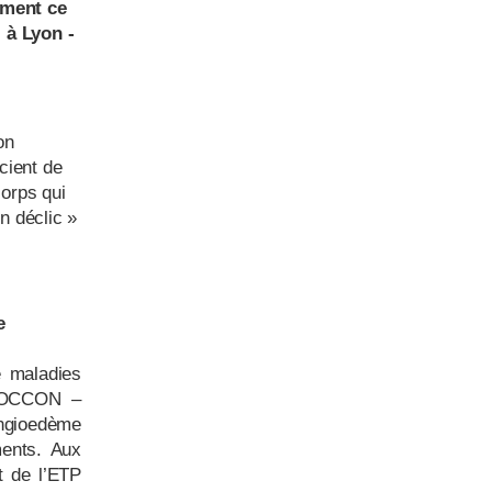
iment ce
 à Lyon -
on
cient de
corps qui
n déclic »
e
é maladies
BOCCON –
ngioedème
ements.
Aux
t de l’ETP