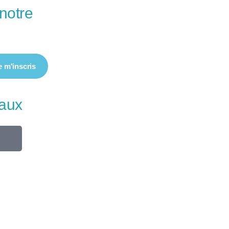
notre
e m'inscris
iaux