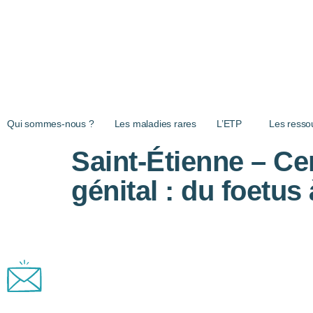
Aller au contenu principal
Qui sommes-nous ?
Les maladies rares
L’ETP
Les resso
Saint-Étienne – C
génital : du foetus