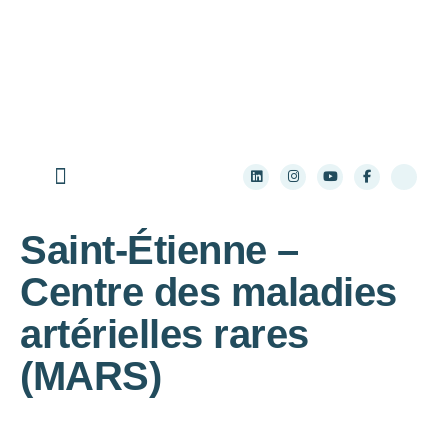
Aller au contenu principal
Qui sommes-nous ?
Les maladies rares
Les ressources pratiques
S’informer sur la recherche
Saint-Étienne –
Centre des maladies
artérielles rares
(MARS)