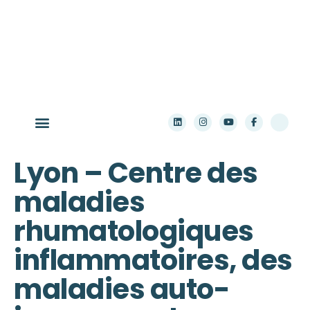
Aller au contenu principal
Qui sommes-nous ?
Les maladies rares
Les ressources pratiques
S’informer sur la recherche
Lyon – Centre des
maladies
rhumatologiques
inflammatoires, des
maladies auto-