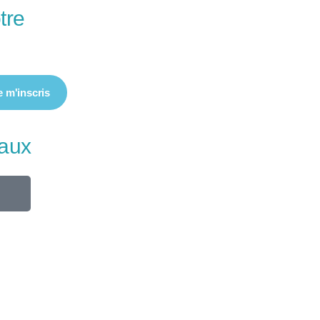
tre
e m'inscris
iaux