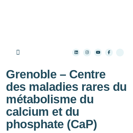
Aller au contenu principal
Qui sommes-nous ?
Les maladies rares
Les ressources pratiques
S’informer sur la recherche
Grenoble – Centre
des maladies rares du
métabolisme du
calcium et du
phosphate (CaP)