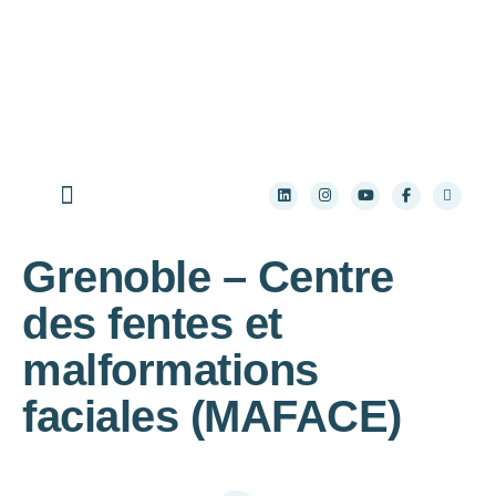
Aller au contenu principal
Qui sommes-nous ?
Les maladies rares
Les ressources pratiques
S’informer sur la recherche
Grenoble – Centre
des fentes et
malformations
faciales (MAFACE)